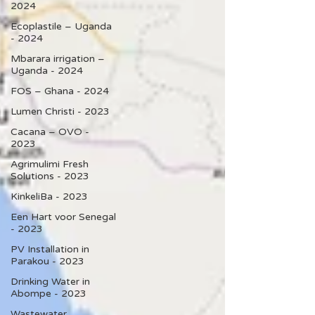
2024
Ecoplastile – Uganda
- 2024
Mbarara irrigation –
Uganda - 2024
FOS – Ghana - 2024
Lumen Christi - 2023
Cacana – OVO -
2023
Agrimulimi Fresh
Solutions - 2023
KinkeliBa - 2023
Een Hart voor Senegal
- 2023
PV Installation in
Parakou - 2023
Drinking Water in
Abompe - 2023
Wastewater