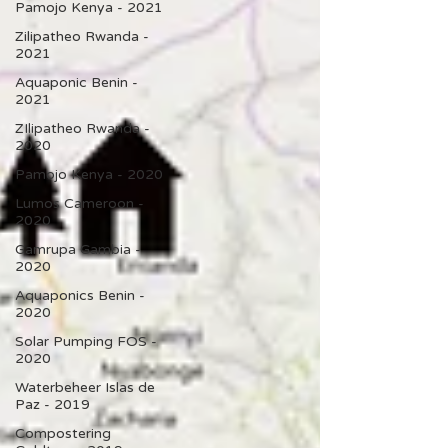
Pamojo Kenya - 2021
Zilipatheo Rwanda -
2021
Aquaponic Benin -
2021
ZIlipatheo Rwanda -
2020
Pamojo Kenya - 2020
Lumos Cameroon -
2020
Gamrupa Gambia -
2020
Aquaponics Benin -
2020
Solar Pumping FOS -
2020
Waterbeheer Islas de
Paz - 2019
Compostering