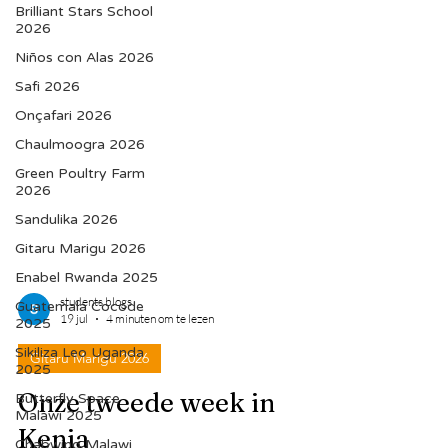
Brilliant Stars School
2026
Niños con Alas 2026
Safi 2026
Onçafari 2026
Chaulmoogra 2026
Green Poultry Farm
2026
Sandulika 2026
Gitaru Marigu 2026
Enabel Rwanda 2025
Guatemala Cocode
2025
students blogs
Sikiliza Leo Uganda
19 jul
4 minuten om te lezen
2025
Butterfly Space
Gitaru Marigu 2026
Malawi 2025
Chabwino Malawi