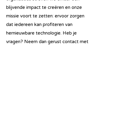
blijvende impact te creëren en onze
missie voort te zetten: ervoor zorgen
dat iedereen kan profiteren van
hernieuwbare technologie. Heb je
vragen? Neem dan gerust contact met
ons op via
finance@humasol.be.If
. Wil je
meer weten over Humasol, volg dan
deze link!
Renewable technology for all