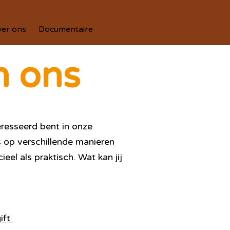
er ons
Documentaire
n ons
eresseerd bent in onze
s op verschillende manieren
ieel als praktisch. Wat kan jij
ift