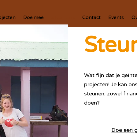
ojecten
Doe mee
Steun ons
Contact
Events
Ov
Steu
Wat fijn dat je geïnt
projecten! Je kan on
steunen, zowel financ
doen?
Doe een g