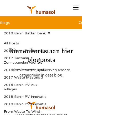
Blogs
2018 Benin Batterijbank
All Posts
Binnenkort staan hier
2018 Benin Productielijn
2017 Tanzania
blogposts
Zonnepanelen voor zie
Kom later terug of verken andere
2018 Benin Batterijbank
categorieën in deze blog.
2017 Waste Masters 3
2018 Benin PV Aux
Villages
2018 Benin PV Innovatie
2018 Benin PV Innovatie
From Waste To Wind -