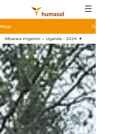
Blogs
Mbarara irrigation – Uganda - 2024
All Posts
2018 Benin Productielijn
2017 Tanzania Zonnepanelen voor zie
2018 Benin Batterijbank
2017 Waste Masters 3
2018 Benin PV Aux Villages
2018 Benin PV Innovatie
2018 Benin PV Innovatie
From Waste To Wind - Malawi - 2024
TPSI Niva Organics – Peru - 2024