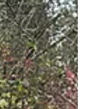
Drinking Water in Abompe - 2023
Wastewater Treatment - 2023
Chabwino - 2023
Smart Village - 2022
Cold Chain - 2022
FOS - 2022
Sahaya - 2022
Mama Lufuma - 2022
Ekisande - 2022
Bagaya - 2022
Warme Gloed - 2022
MACCA+VMG - 2022
Kudimba - 2022
Solar Pumping FOS - 2021
Lumos Cameroon - 2021