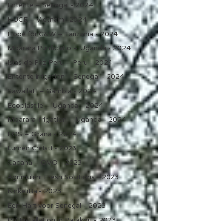
Entente – Senegal - 2024
HUCE – Vietnam -2024
Hope for G&W – Tanzania - 2024
Mbarara Purificatio – Uganda - 2024
Islas de Paz Perú – Peru - 2024
Entente irrigation – Senegal - 2024
SawallaH – Gambia - 2024
Ecoplastile – Uganda - 2024
Mbarara irrigation – Uganda - 2024
FOS – Ghana - 2024
Lumen Christi - 2023
Cacana – OVO - 2023
Agrimulimi Fresh Solutions - 2023
KinkeliBa - 2023
Een Hart voor Senegal - 2023
PV Installation in Parakou - 2023