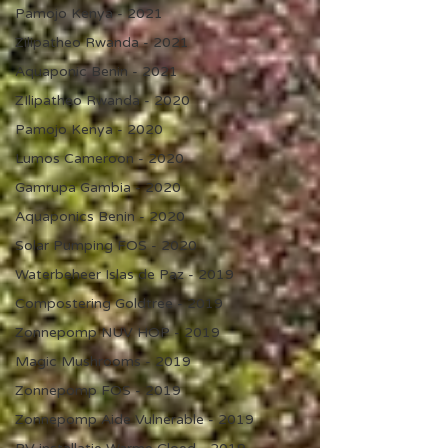
Pamojo Kenya - 2021
Zilipatheo Rwanda - 2021
Aquaponic Benin - 2021
ZIlipatheo Rwanda - 2020
Pamojo Kenya - 2020
Lumos Cameroon - 2020
Gamrupa Gambia - 2020
Aquaponics Benin - 2020
Solar Pumping FOS - 2020
Waterbeheer Islas de Paz - 2019
Compostering Goldtree - 2019
Zonnepomp NUV HOP - 2019
Magic Mushrooms - 2019
Zonnepomp FOS - 2019
Zonnepomp Aide Vulnerable - 2019