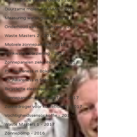
PV installatie Warme Gloed - 2019
Duurzame molen ASAFMA - 2019
Measuring water quality - 2018
Onderhoud van micro-hydro - 2017
Waste Masters 2 - 2017
Mobiele zonnepanelen - 2017
Drinkwatervoorziening - 2017
Zonnepanelen ziekenhuis Ben- 2017
PV Awareness in Boko - 2017
PV Awareness in Sokounon - 2017
Bicyclette électrique - 2017
Zonnepanelen ziekenhuis Tan - 2017
Zonnedroger voor koffiebonen - 2017
Vochtigheidssensor koffie - 2017
Waste Masters 1 - 2017
Zonnepomp - 2016