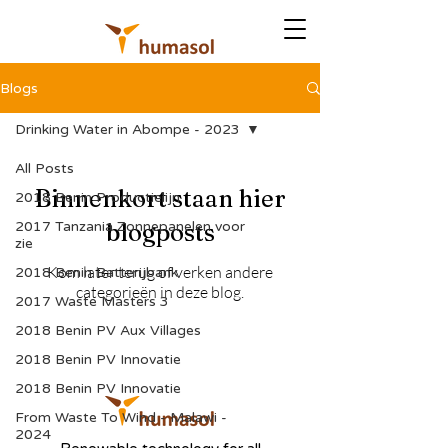
Blogs
Drinking Water in Abompe - 2023
All Posts
Binnenkort staan hier
2018 Benin Productielijn
2017 Tanzania Zonnepanelen voor
blogposts
zie
Kom later terug of verken andere
2018 Benin Batterijbank
categorieën in deze blog.
2017 Waste Masters 3
2018 Benin PV Aux Villages
2018 Benin PV Innovatie
2018 Benin PV Innovatie
From Waste To Wind - Malawi -
2024