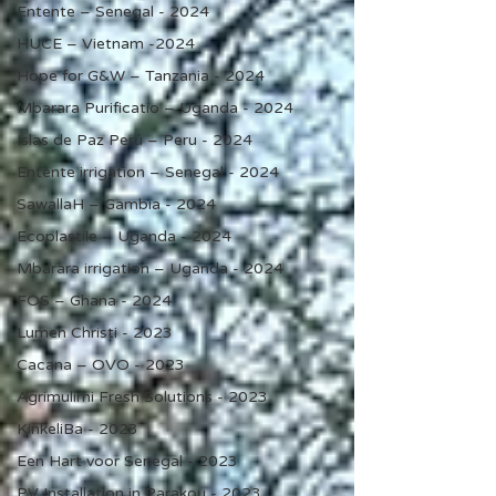
Entente – Senegal - 2024
HUCE – Vietnam -2024
Hope for G&W – Tanzania - 2024
Mbarara Purificatio – Uganda - 2024
Islas de Paz Perú – Peru - 2024
Entente irrigation – Senegal - 2024
SawallaH – Gambia - 2024
Ecoplastile – Uganda - 2024
Mbarara irrigation – Uganda - 2024
FOS – Ghana - 2024
Lumen Christi - 2023
Cacana – OVO - 2023
Agrimulimi Fresh Solutions - 2023
KinkeliBa - 2023
Een Hart voor Senegal - 2023
PV Installation in Parakou - 2023