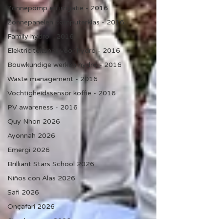
Zonnepomp en irrigatie - 2016
Zonnepanelen computerklas - 2016
Family hydro - 2016
Elektriciteitsnet voor hydro - 2016
Bouwkundige werken hydro - 2016
Waste management - 2016
Vochtigheidssensor koffie - 2016
PV awareness - 2016
Quy Nhon 2026
Ayonnah 2026
Emergi 2026
Brilliant Stars School 2026
Niños con Alas 2026
Safi 2026
Onçafari 2026