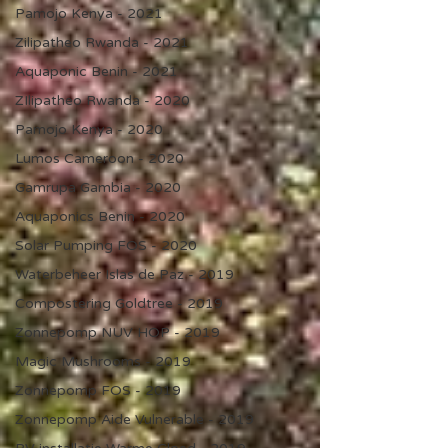
Pamojo Kenya - 2021
Zilipatheo Rwanda - 2021
Aquaponic Benin - 2021
ZIlipatheo Rwanda - 2020
Pamojo Kenya - 2020
Lumos Cameroon - 2020
Gamrupa Gambia - 2020
Aquaponics Benin - 2020
Solar Pumping FOS - 2020
Waterbeheer Islas de Paz - 2019
Compostering Goldtree - 2019
Zonnepomp NUV HOP - 2019
Magic Mushrooms - 2019
Zonnepomp FOS - 2019
Zonnepomp Aide Vulnerable - 2019