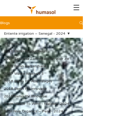
Blogs
Entente irrigation – Senegal - 2024
All Posts
2018 Benin Productielijn
2017 Tanzania Zonnepanelen voor zie
2018 Benin Batterijbank
2017 Waste Masters 3
2018 Benin PV Aux Villages
2018 Benin PV Innovatie
2018 Benin PV Innovatie
From Waste To Wind - Malawi - 2024
TPSI Niva Organics – Peru - 2024