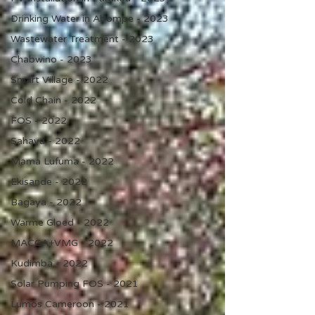
Drinking Water in Abompe - 2023
Wastewater Treatment - 2023
Chabwino - 2023
Smart Village - 2022
Cold Chain - 2022
FOS - 2022
Sahaya - 2022
Mama Lufuma - 2022
Ekisande - 2022
Bagaya - 2022
Warme Gloed - 2022
MACCA+VMG - 2022
Kudimba - 2022
Solar Pumping FOS - 2021
Lumos Cameroon - 2021