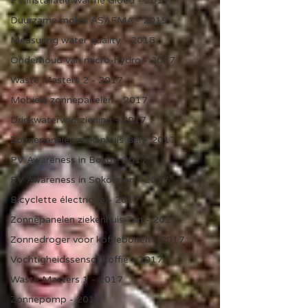
PV installatie Warme Gloed - 2019
Duurzame molen ASAFMA - 2019
Measuring water quality - 2018
Onderhoud van micro-hydro - 2017
Waste Masters 2 - 2017
Mobiele zonnepanelen - 2017
Drinkwatervoorziening - 2017
Zonnepanelen ziekenhuis Ben- 2017
PV Awareness in Boko - 2017
PV Awareness in Sokounon - 2017
Bicyclette électrique - 2017
Zonnepanelen ziekenhuis Tan - 2017
Zonnedroger voor koffiebonen - 2017
Vochtigheidssensor koffie - 2017
Waste Masters 1 - 2017
Zonnepomp - 2016