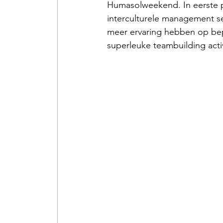
Humasolweekend. In eerste pl
interculturele management se
Een Hart voor Seneg
meer ervaring hebben op bep
superleuke teambuilding acti
PV Installation in P
Drinking Water in A
Wastewater Treatme
Smart Village - 2022