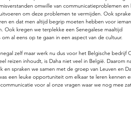
r misverstanden omwille van communicatieproblemen en 
uitvoeren om deze problemen te vermijden. Ook sprake
turen en dat men altijd begrip moeten hebben voor iema
n. Ook kregen we terplekke een Senegalese maaltijd 
om al eens op te gaan in een aspect van de cultuur.
enegal zelf maar werk nu dus voor het Belgische bedrijf
l reizen inhoudt, is Daha niet veel in België. Daarom 
ik en spraken we samen met de groep van Leuven en Da
t was een leuke opportuniteit om elkaar te leren kennen e
 communicatie voor al onze vragen waar we nog mee za