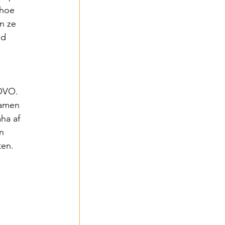
hoe 
n ze 
nd 
 OVO. 
namen 
ha af 
n 
ten.