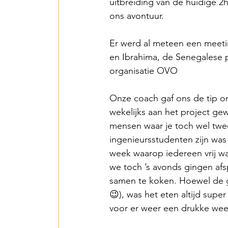
2018 Benin PV Innov
uitbreiding van de huidige 
ons avontuur.
From Waste To Wind 
Er werd al meteen een meeti
en Ibrahima, de Senegalese p
organisatie OVO
TPSI Niva Organics 
Onze coach gaf ons de tip om 
wekelijks aan het project g
Entente – Senegal -
mensen waar je toch wel twee
ingenieursstudenten zijn wa
week waarop iedereen vrij 
Hope for G&W – Tan
we toch ’s avonds gingen af
samen te koken. Hoewel de ge
😉), was het eten altijd sup
Mbarara Purificatio
voor er weer een drukke wee