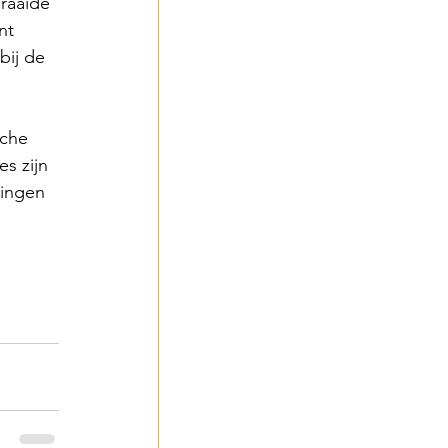
raaide 
nt 
bij de 
sche 
s zijn 
ringen 