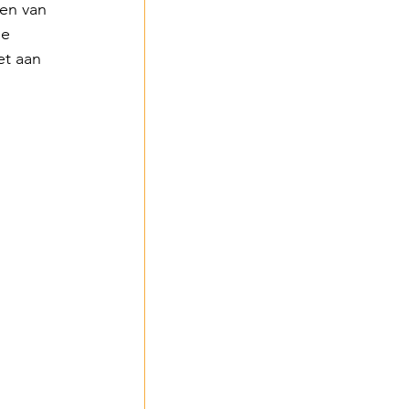
en van 
e 
t aan 