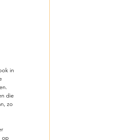
ook in 
e 
en. 
n die 
n, zo 
r 
 op 