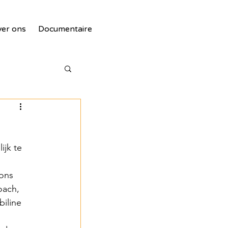
er ons
Documentaire
ijk te 
ons 
tie
ach, 
iline 