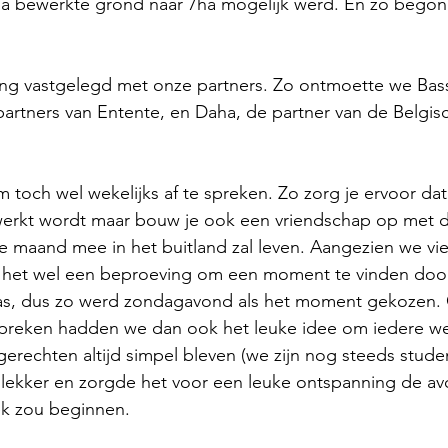
atie
2ha bewerkte grond naar 7ha mogelijk werd. En zo begon
- Malawi - 2024
ng vastgelegd met onze partners. Zo ontmoette we Bass
artners van Entente, en Daha, de partner van de Belgis
– Peru - 2024
toch wel wekelijks af te spreken. Zo zorg je ervoor dat
ewerkt wordt maar bouw je ook een vriendschap op met 
 2024
HUCE – Vietnam -2024
 maand mee in het buitland zal leven. Aangezien we vie
s het wel een beproeving om een moment te vinden doo
was, dus zo werd zondagavond als het moment gekozen.
zania - 2024
spreken hadden we dan ook het leuke idee om iedere w
rechten altijd simpel bleven (we zijn nog steeds stude
er lekker en zorgde het voor een leuke ontspanning de a
 – Uganda - 2024
k zou beginnen. 