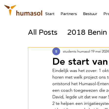
Start
Partners
Bestuur
Pr
All Posts
2018 Benin 
2017 Tanzania Zonne
students humasol
19 mei 2024
De start van
2018 Benin Batterij
Eindelijk was het zover: 1 ok
horen met welk project ons 
ontstond het Humasol-Entente
2018 Benin PV Aux V
een coach toegewezen die zo
David, legde uit dat we naar
2 te helpen een irrigatiesyst