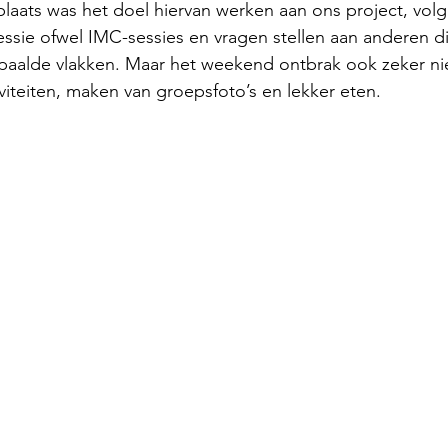
aats was het doel hiervan werken aan ons project, volg
ssie ofwel IMC-sessies en vragen stellen aan anderen di
al - 2023
aalde vlakken. Maar het weekend ontbrak ook zeker nie
viteiten, maken van groepsfoto’s en lekker eten. 
arakou - 2023
bompe - 2023
nt - 2023
Chabwino - 2023
Cold Chain - 2022