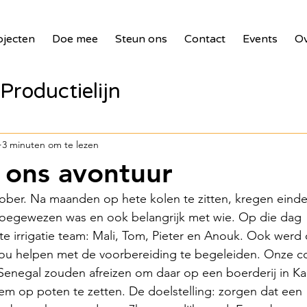
ojecten
Doe mee
Steun ons
Contact
Events
Ov
Productielijn
panelen voor zie
3 minuten om te lezen
 ons avontuur
bank
2017 Waste Masters 3
tober. Na maanden op hete kolen te zitten, kregen eindel
toegewezen was en ook belangrijk met wie. Op die dag 
 irrigatie team: Mali, Tom, Pieter en Anouk. Ook werd 
illages
2018 Benin PV Innova
u helpen met de voorbereiding te begeleiden. Onze co
 Senegal zouden afreizen om daar op een boerderij in Kab
eem op poten te zetten. De doelstelling: zorgen dat een 