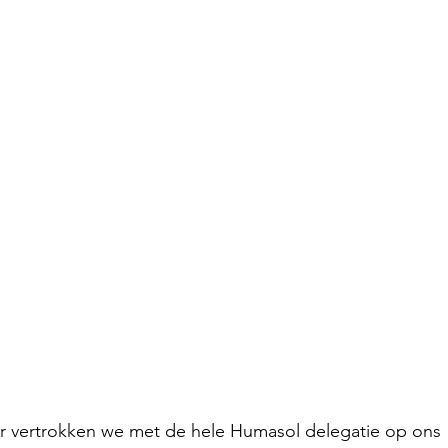
Peru - 2024
 Senegal - 2024
- 2024
Ecoplastile – Uganda -
– Uganda - 2024
FOS – Ghana 
3
Cacana – OVO - 2023
utions - 2023
KinkeliBa - 202
 vertrokken we met de hele Humasol delegatie op ons 