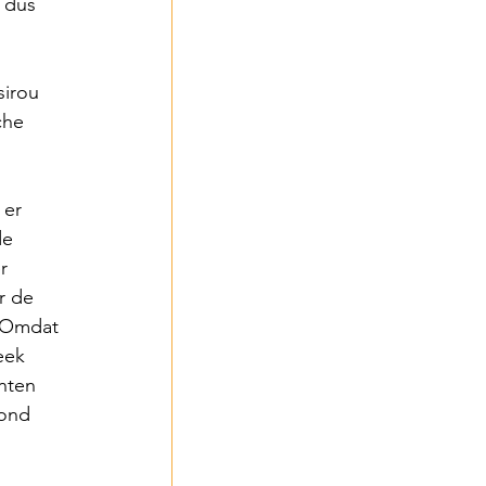
 dus 
irou 
che 
 er 
de 
r 
r de 
 Omdat 
eek 
nten 
vond 