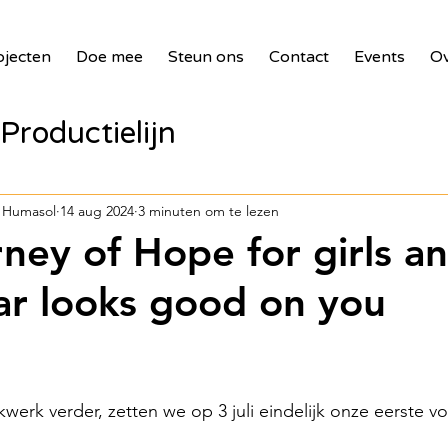
ojecten
Doe mee
Steun ons
Contact
Events
Ov
Productielijn
panelen voor zie
 Humasol
14 aug 2024
3 minuten om te lezen
rney of Hope for girls a
bank
2017 Waste Masters 3
r looks good on you
illages
2018 Benin PV Innova
erk verder, zetten we op 3 juli eindelijk onze eerste vo