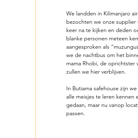
2018 Benin PV Innov
We landden in Kilimanjaro air
bezochten we onze supplier 
From Waste To Wind 
keer na te kijken en deden o
blanke personen meteen kenn
aangesproken als “muzungus”
TPSI Niva Organics 
we de nachtbus om het binne
mama Rhobi, de oprichtster 
zullen we hier verblijven.
Entente – Senegal -
In Butiama safehouse zijn 
alle meisjes te leren kenne
Hope for G&W – Tan
gedaan, maar nu vanop locati
passen.
Mbarara Purificatio