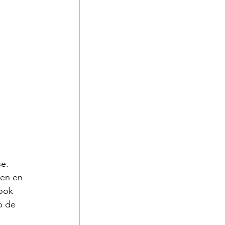
 2024
- 2024
e. 
en en 
ook 
p de 
3