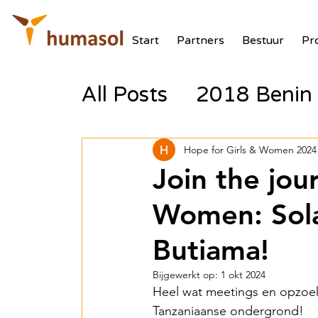
Start
Partners
Bestuur
Pr
All Posts
2018 Benin 
2017 Tanzania Zonne
Hope for Girls & Women 2024
Join the jou
2018 Benin Batterij
Women: Sola
Butiama!
2018 Benin PV Aux V
Bijgewerkt op:
1 okt 2024
Heel wat meetings en opzoekw
Tanzaniaanse ondergrond!