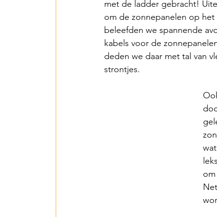
met de ladder gebracht! Uite
om de zonnepanelen op het da
beleefden we spannende avo
kabels voor de zonnepanelen
deden we daar met tal van v
strontjes.
Ook
doo
gel
zon
wat
lek
om 
Net
wor