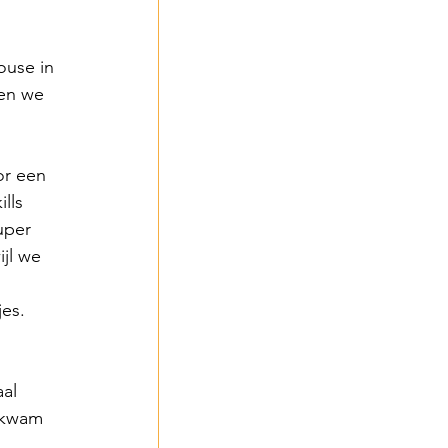
ouse in 
en we 
or een 
lls 
uper 
jl we 
 
es. 
al 
r kwam 