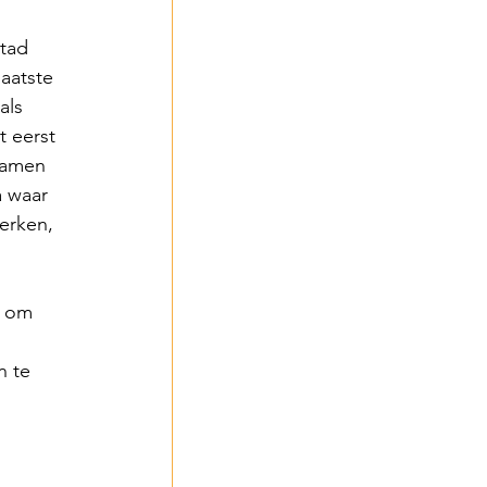
tad 
aatste 
als 
 eerst 
namen 
 waar 
erken, 
 om 
 
n te 