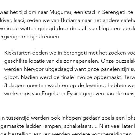
as het tijd om naar Mugumu, een stad in Serengeti, te 
al - 2023
river, Isaci, reden we van Butiama naar het andere safeh
we in de watten gelegd door de staff van Hope en leerd
ergierige meisjes kennen.
arakou - 2023
Kickstarten deden we in Serengeti met het zoeken vo
geschikte locatie van de zonnepanelen. Onze puzzelski
bompe - 2023
werden hiervoor uitgedaagd want onze panelen zijn s
groot. Nadien werd de finale invoice opgemaakt. Terwi
3 dagen moesten wachten op de levering, hebben we
nt - 2023
Chabwino - 2023
workshops van Engels en Fysica gegeven aan de meisj
Cold Chain - 2022
In tussentijd werden ook inkopen gedaan zoals een loka
gemaakte ladder, lampen, schakelaars, .. Niet veel late
de bestelling aan, en werden verdere voorbereidingen 