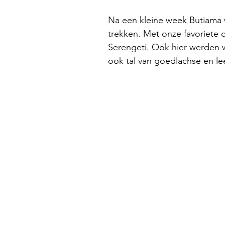
Na een kleine week Butiama w
Een Hart voor Seneg
trekken. Met onze favoriete d
Serengeti. Ook hier werden 
ook tal van goedlachse en le
PV Installation in P
Drinking Water in A
Wastewater Treatme
Smart Village - 2022