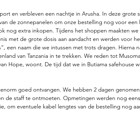
atie
port en verbleven een nachtje in Arusha. In deze grote s
van de zonnepanelen om onze bestelling nog voor een l
- Malawi - 2024
ok nog extra inkopen. Tijdens het shoppen maakten we 
is met de grote dosis aan aandacht en werden voor het
, een naam die we intussen met trots dragen. Hierna 
– Peru - 2024
nland van Tanzania in te trekken. We reden tot Musoma
van Hope, woont. De tijd dat we in Butiama safehouse w
 2024
HUCE – Vietnam -2024
we enorm goed ontvangen. We hebben 2 dagen genomen
n en de staff te ontmoeten. Opmetingen werden nog eens
zania - 2024
e, om eventuele kabel lengtes van de bestelling nog aa
 – Uganda - 2024