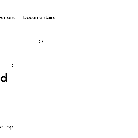
er ons
Documentaire
nd
tie
et op 