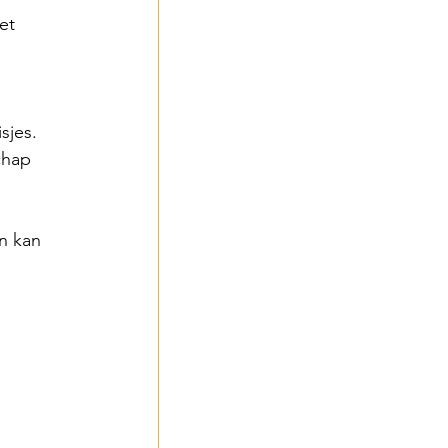
et 
jes. 
chap 
n kan 