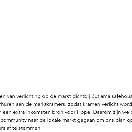
Peru - 2024
 Senegal - 2024
- 2024
Ecoplastile – Uganda -
– Uganda - 2024
FOS – Ghana 
ien van verlichting op de markt dichtbij Butiama safehous
3
Cacana – OVO - 2023
huren aan de marktkramers, zodat kramen verlicht word
or een extra inkomsten bron voor Hope. Daarom zijn we 
 community naar de lokale markt gegaan om ons plan o
utions - 2023
KinkeliBa - 202
ers af te stemmen.