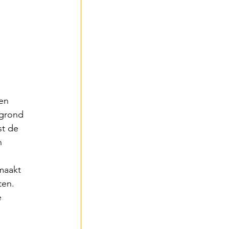
en 
 grond 
t de 
n 
maakt 
en. 
 