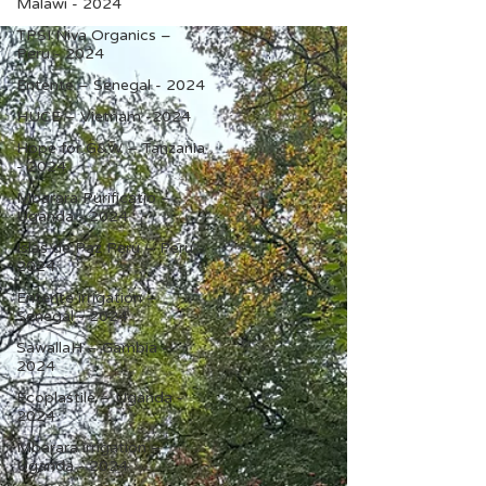
Malawi - 2024
TPSI Niva Organics –
Peru - 2024
Entente – Senegal - 2024
HUCE – Vietnam -2024
Hope for G&W – Tanzania
- 2024
Mbarara Purificatio –
Uganda - 2024
Islas de Paz Perú – Peru -
2024
Entente irrigation –
Senegal - 2024
SawallaH – Gambia -
2024
Ecoplastile – Uganda -
2024
Mbarara irrigation –
Uganda - 2024