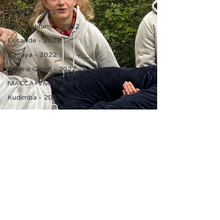
Sahaya - 2022
Mama Lufuma - 2022
Ekisande - 2022
Bagaya - 2022
Warme Gloed - 2022
MACCA+VMG - 2022
Kudimba - 2022
Solar Pumping FOS -
2021
Lumos Cameroon - 2021
Pamojo Kenya - 2021
Zilipatheo Rwanda - 2021
Aquaponic Benin - 2021
ZIlipatheo Rwanda - 2020
Pamojo Kenya - 2020
Lumos Cameroon - 2020