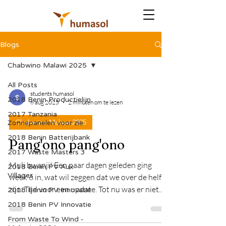
Blogs
Chabwino Malawi 2025
All Posts
students humasol
2018 Benin Productielijn
6 aug 2025
2 minuten om te lezen
2017 Tanzania
Chabwino Malawi 2025
Zonnepanelen voor zie
2018 Benin Batterijbank
Pang'ono pang'ono
2017 Waste Masters 3
Muli bwanji! Een paar dagen geleden ging
2018 Benin PV Aux
Villages
week 6 in, wat wil zeggen dat we over de helft
zijn. Tijd voor een update. Tot nu was er niet...
2018 Benin PV Innovatie
2018 Benin PV Innovatie
From Waste To Wind -