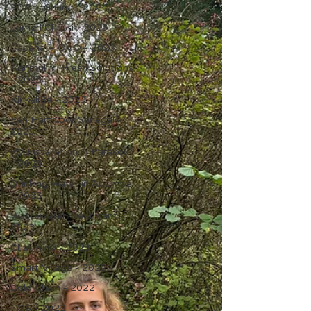
FOS – Ghana - 2024
Lumen Christi - 2023
Cacana – OVO - 2023
Agrimulimi Fresh Solutions
- 2023
KinkeliBa - 2023
Een Hart voor Senegal -
2023
PV Installation in Parakou
- 2023
Drinking Water in Abompe
- 2023
Wastewater Treatment -
2023
Chabwino - 2023
Smart Village - 2022
Cold Chain - 2022
FOS - 2022