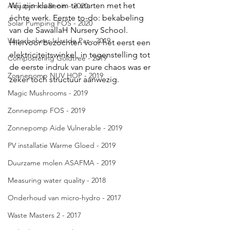
Wij zijn klaar om te starten met het 
Aquaponics Benin - 2020
échte werk. Eerste to-do: bekabeling 
Solar Pumping FOS - 2020
van de SawallaH Nursery School. 
Waterbeheer Islas de Paz - 2019
Hiervoor bezochten voor het eerst een 
elektriciteitswinkel, in tegenstelling tot 
Compostering Goldtree - 2019
de eerste indruk van pure chaos was er 
Zonnepomp NUV HOP - 2019
zeker toch structuur aanwezig.
Magic Mushrooms - 2019
Zonnepomp FOS - 2019
Zonnepomp Aide Vulnerable - 2019
PV installatie Warme Gloed - 2019
Duurzame molen ASAFMA - 2019
Measuring water quality - 2018
Onderhoud van micro-hydro - 2017
Waste Masters 2 - 2017