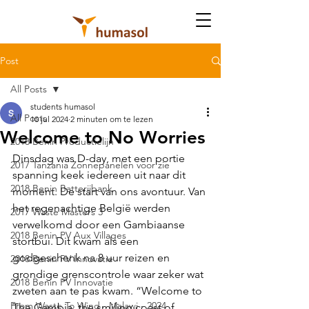
Post
All Posts
students humasol
All Posts
10 jul 2024
2 minuten om te lezen
Welcome to No Worries
2018 Benin Productielijn
Dinsdag was D-day, met een portie 
2017 Tanzania Zonnepanelen voor zie
spanning keek iedereen uit naar dit 
2018 Benin Batterijbank
moment. De start van ons avontuur. Van 
het regenachtige België werden 
2017 Waste Masters 3
verwelkomd door een Gambiaanse 
2018 Benin PV Aux Villages
stortbui. Dit kwam als een 
godgeschenk na 8 uur reizen en 
2018 Benin PV Innovatie
grondige grenscontrole waar zeker wat 
2018 Benin PV Innovatie
zweten aan te pas kwam. “Welcome to 
From Waste To Wind - Malawi - 2024
The Gambia, the smiling coast of 