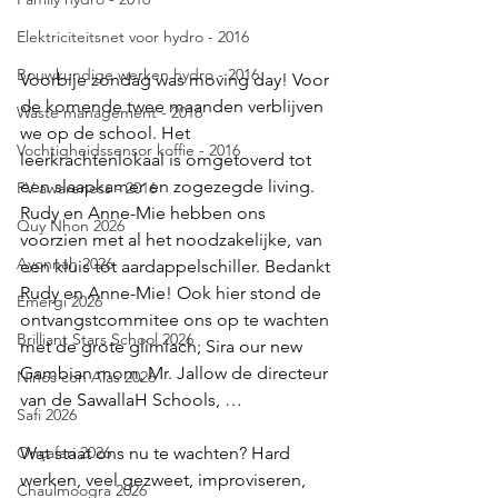
Elektriciteitsnet voor hydro - 2016
Bouwkundige werken hydro - 2016
Voorbije zondag was moving day! Voor 
de komende twee maanden verblijven 
Waste management - 2016
we op de school. Het 
Vochtigheidssensor koffie - 2016
leerkrachtenlokaal is omgetoverd tot 
een slaapkamer en zogezegde living. 
PV awareness - 2016
Rudy en Anne-Mie hebben ons 
Quy Nhon 2026
voorzien met al het noodzakelijke, van 
Ayonnah 2026
een kluis tot aardappelschiller. Bedankt 
Rudy en Anne-Mie! Ook hier stond de 
Emergi 2026
ontvangstcommitee ons op te wachten 
Brilliant Stars School 2026
met de grote glimlach; Sira our new 
Gambian mom, Mr. Jallow de directeur 
Niños con Alas 2026
van de SawallaH Schools, …
Safi 2026
Onçafari 2026
Wat staat ons nu te wachten? Hard 
werken, veel gezweet, improviseren, 
Chaulmoogra 2026