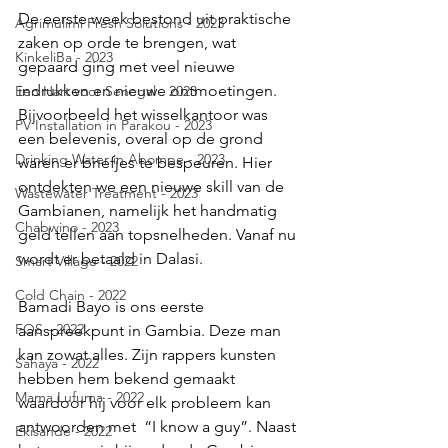
De eerste week bestond uit praktische 
Agrimulimi Fresh Solutions - 2023
zaken op orde te brengen, wat 
KinkeliBa - 2023
gepaard ging met veel nieuwe 
indrukken en nieuwe ontmoetingen. 
Een Hart voor Senegal - 2023
Bijvoorbeeld het wisselkantoor was 
PV Installation in Parakou - 2023
een belevenis, overal op de grond 
Drinking Water in Abompe - 2023
waren er briefjes te bespeuren. Hier 
ontdekten we een nieuwe skill van de 
Wastewater Treatment - 2023
Gambianen, namelijk het handmatig 
Chabwino - 2023
geld tellen aan topsnelheden. Vanaf nu 
wordt er betaald in Dalasi.
Smart Village - 2022
Cold Chain - 2022
Bamadi Bayo is ons eerste 
FOS - 2022
aanspreekpunt in Gambia. Deze man 
kan zowat alles. Zijn rappers kunsten 
Sahaya - 2022
hebben hem bekend gemaakt 
Mama Lufuma - 2022
waardoor hij voor elk probleem kan 
antwoorden met  “I know a guy”. Naast 
Ekisande - 2022