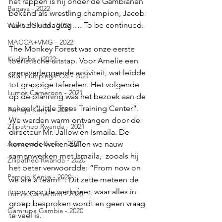
het rappen is hij onder de Gambianen 
Bagaya - 2022
bekend als wrestling champion, Jacob 
ruikt de uitdaging…. To be continued.
Warme Gloed - 2022
MACCA+VMG - 2022
The Monkey Forest was onze eerste 
Kudimba - 2022
toeristische uitstap. Voor Amelie een 
grensverleggende activiteit, wat leidde 
Solar Pumping FOS - 2021
tot grappige taferelen. Het volgende 
Lumos Cameroon - 2021
op de planning was het bezoek aan de 
school “Little Trees Training Center”.  
Pamojo Kenya - 2021
We werden warm ontvangen door de 
Zilipatheo Rwanda - 2021
directeur Mr. Jallow en Ismaila. De 
Aquaponic Benin - 2021
komende weken zullen we nauw 
samenwerken met Ismaila,  zooals hij 
ZIlipatheo Rwanda - 2020
het beter verwoordde: “From now on 
Pamojo Kenya - 2020
we are a team!”. Dit zette meteen de 
toon voor de werksfeer, waar alles in 
Lumos Cameroon - 2020
groep besproken wordt en geen vraag 
Gamrupa Gambia - 2020
te veel is. 