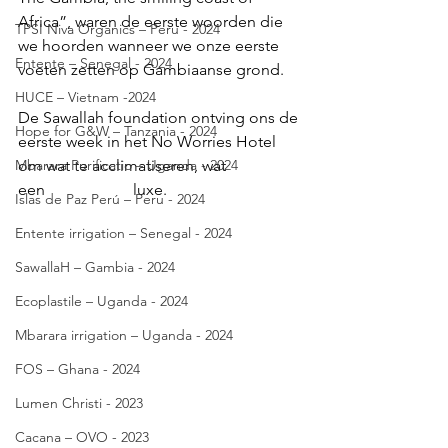
Africa”, waren de eerste woorden die 
TPSI Niva Organics – Peru - 2024
we hoorden wanneer we onze eerste 
Entente – Senegal - 2024
voeten zetten op Gambiaanse grond.
HUCE – Vietnam -2024
De Sawallah foundation ontving ons de 
Hope for G&W – Tanzania - 2024
eerste week in het No Worries Hotel 
Mbarara Purificatio – Uganda - 2024
om wat te acclimatiseren, wat                  
een                      luxe.
Islas de Paz Perú – Peru - 2024
Entente irrigation – Senegal - 2024
SawallaH – Gambia - 2024
Ecoplastile – Uganda - 2024
Mbarara irrigation – Uganda - 2024
FOS – Ghana - 2024
Lumen Christi - 2023
Cacana – OVO - 2023