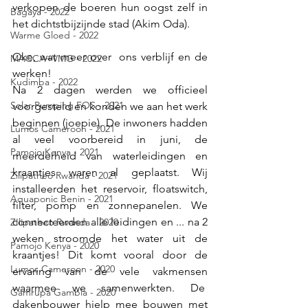
verkopen de boeren hun oogst zelf in 
Bagaya - 2022
het dichtstbijzijnde stad (Akim Oda).
Warme Gloed - 2022
Oke, wat meer over  ons verblijf en de 
MACCA+VMG - 2022
werken! 
Kudimba - 2022
Na 2 dagen werden we officieel 
Solar Pumping FOS - 2021
voorgesteld en konden we aan het werk 
beginnen (joepie). De inwoners hadden 
Lumos Cameroon - 2021
al veel voorbereid in juni, de 
Pamojo Kenya - 2021
meerderheid van waterleidingen en 
kraantjes waren al geplaatst. Wij 
Zilipatheo Rwanda - 2021
installeerden het reservoir, floatswitch, 
Aquaponic Benin - 2021
filter, pomp en zonnepanelen. We 
connecteerden alle leidingen en ... na 2 
ZIlipatheo Rwanda - 2020
weken stroomde het water uit de 
Pamojo Kenya - 2020
kraantjes! Dit komt vooral door de 
Lumos Cameroon - 2020
ervaring van de vele vakmensen 
waarmee we samenwerkten. De  
Gamrupa Gambia - 2020
dakenbouwer hielp mee bouwen met 