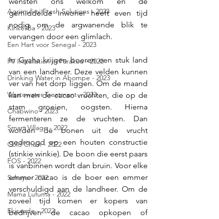
wensten ons welkom en de 
Agrimulimi Fresh Solutions - 2023
gemiddelde inwoner heeft even tijd 
nodig om de argwanende blik te 
KinkeliBa - 2023
vervangen door een glimlach. 
Een Hart voor Senegal - 2023
In Gyaha krijgen boeren een stuk land 
PV Installation in Parakou - 2023
van een landheer. Deze velden kunnen 
Drinking Water in Abompe - 2023
ver van het dorp liggen. Om de maand 
Wastewater Treatment - 2023
kan men de cacao vruchten, die op de 
stam groeien, oogsten. Hierna 
Chabwino - 2023
fermenteren ze de vruchten. Dan 
Smart Village - 2022
worden de bonen uit de vrucht 
gedroogd op een houten constructie 
Cold Chain - 2022
(stinkie winkie). De boon die eerst paars 
FOS - 2022
is vanbinnen wordt dan bruin. Voor elke 
emmer cacao is de boer een emmer 
Sahaya - 2022
verschuldigd aan de 
landheer.
 Om
 de 
Mama Lufuma - 2022
zoveel tijd komen er kopers van 
Ekisande - 2022
bedrijven de cacao opkopen of 