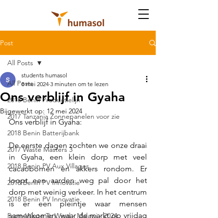
Post
All Posts
students humasol
All Posts
8 mei 2024
3 minuten om te lezen
Ons verblijf in Gyaha
2018 Benin Productielijn
Bijgewerkt op:
12 mei 2024
2017 Tanzania Zonnepanelen voor zie
Ons verblijf in Gyaha:
2018 Benin Batterijbank
De eerste dagen zochten we onze draai 
2017 Waste Masters 3
in Gyaha, een klein dorp met veel 
2018 Benin PV Aux Villages
cacaobomen en akkers rondom. Er 
loopt een aarden weg pal door het 
2018 Benin PV Innovatie
dorp met weinig verkeer. In het centrum 
2018 Benin PV Innovatie
is er een pleintje waar mensen 
samenkomen, waar de markt op vrijdag 
From Waste To Wind - Malawi - 2024