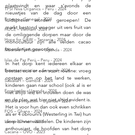
plaatsvindt en waar s’avonds de 
TPSI Niva Organics – Peru - 2024
nieuwtjes van de dag door een 
Entente – Senegal - 2024
luidspreker worden geroepen! De 
markt bestond vroeger uit vers fruit van 
HUCE – Vietnam -2024
de omliggende dorpen maar door de 
Hope for G&W – Tanzania - 2024
monocultuur zijn alle velden cacao 
boerderijen geworden.
Mbarara Purificatio – Uganda - 2024
Islas de Paz Perú – Peru - 2024
In het dorp kent iedereen elkaar en 
Entente irrigation – Senegal - 2024
bestaat er is er een soort routine: vroeg 
opstaan om op het land te werken, 
SawallaH – Gambia - 2024
kinderen gaan naar school (ook al is er 
Ecoplastile – Uganda - 2024
niet altijd les) en vrouwen doen de was 
en de plas, wat hier niet altijd evident is. 
Mbarara irrigation – Uganda - 2024
Het is voor hun dan ook even schrikken 
FOS – Ghana - 2024
als er 4 obrouni’s (Westerling in Twi) hun 
dorp binnenwandelen. De kinderen zijn 
Lumen Christi - 2023
enthousiast, de hoofden van het dorp 
Cacana – OVO - 2023