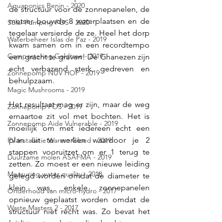
Aquaponics Benin - 2020
de structuur voor de zonnepanelen, de 
metser bouwde 8 waterplaatsen en de 
Solar Pumping FOS - 2020
tegelaar versierde de ze. Heel het dorp 
Waterbeheer Islas de Paz - 2019
kwam samen om in een recordtempo 
Compostering Goldtree - 2019
een gracht te graven! De Ghanezen zijn 
echt verbazend sterk, gedreven en 
Zonnepomp NUV HOP - 2019
behulpzaam.
Magic Mushrooms - 2019
Het resultaat mag er zijn, maar de weg 
Zonnepomp FOS - 2019
ernaartoe zit vol met bochten. Het is 
Zonnepomp Aide Vulnerable - 2019
moeilijk om met iedereen echt een 
plan uit te werken waardoor je 2 
PV installatie Warme Gloed - 2019
stappen vooruitzet om er 1 terug te 
Duurzame molen ASAFMA - 2019
zetten. Zo moest er een nieuwe leiding 
Measuring water quality - 2018
gelegd worden omdat de diameter te 
klein was, enkele zonnepanelen 
Onderhoud van micro-hydro - 2017
opnieuw geplaatst worden omdat de 
Waste Masters 2 - 2017
structuur niet recht was. Zo bevat het 