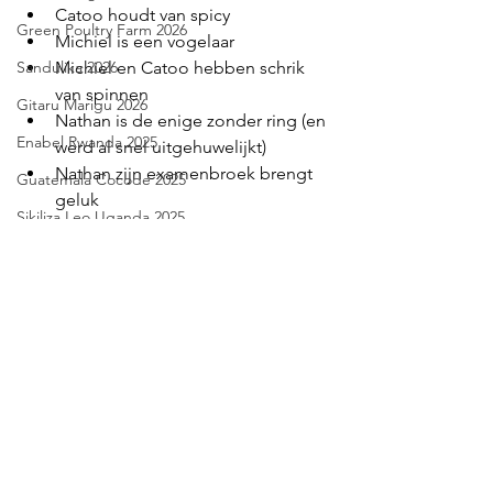
Catoo houdt van spicy
Green Poultry Farm 2026
Michiel is een vogelaar
Sandulika 2026
Michiel en Catoo hebben schrik 
van spinnen
Gitaru Marigu 2026
Nathan is de enige zonder ring (en 
Enabel Rwanda 2025
werd al snel uitgehuwelijkt)
Nathan zijn examenbroek brengt 
Guatemala Cocode 2025
geluk
Sikiliza Leo Uganda 2025
Butterfly Space Malawi 2025
Chabwino Malawi 2025
Peru TPSI 2025
Zombo Uganda 2025
Apida Kenya 2025
VJS Uganda 2025
FOS - 2022
Unikin Congo 2025