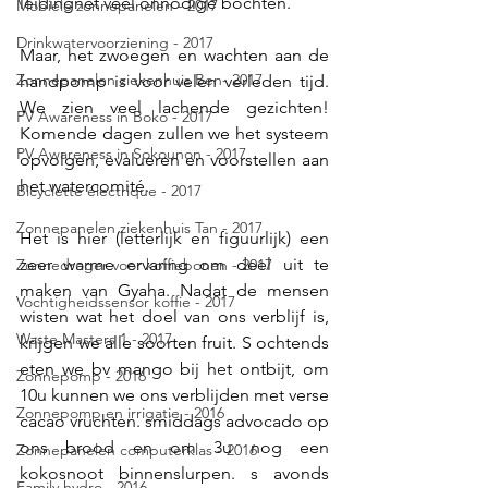
leidingnet veel onnodige bochten. 
Mobiele zonnepanelen - 2017
Drinkwatervoorziening - 2017
Maar, het zwoegen en wachten aan de 
Zonnepanelen ziekenhuis Ben- 2017
handpomp is voor velen verleden tijd. 
We zien veel lachende gezichten! 
PV Awareness in Boko - 2017
Komende dagen zullen we het systeem 
PV Awareness in Sokounon - 2017
opvolgen, evalueren en voorstellen aan 
het watercomité.
Bicyclette électrique - 2017
Zonnepanelen ziekenhuis Tan - 2017
Het is hier (letterlijk en figuurlijk) een 
zeer warme ervaring om deel uit te 
Zonnedroger voor koffiebonen - 2017
maken van Gyaha. Nadat de mensen 
Vochtigheidssensor koffie - 2017
wisten wat het doel van ons verblijf is, 
Waste Masters 1 - 2017
krijgen we alle soorten fruit. S ochtends 
eten we bv mango bij het ontbijt, om 
Zonnepomp - 2016
10u kunnen we ons verblijden met verse 
Zonnepomp en irrigatie - 2016
cacao vruchten. smiddags advocado op 
ons brood en om 3u nog een 
Zonnepanelen computerklas - 2016
kokosnoot binnenslurpen. s avonds 
Family hydro - 2016