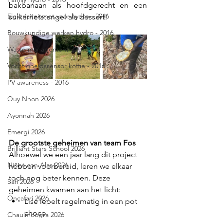
bakbanaan als hoofdgerecht en een 
Elektriciteitsnet voor hydro - 2016
suikerrietstengel als dessert!
Bouwkundige werken hydro - 2016
Waste management - 2016
Vochtigheidssensor koffie - 2016
PV awareness - 2016
Quy Nhon 2026
Ayonnah 2026
Emergi 2026
De grootste geheimen van team Fos
Brilliant Stars School 2026
Alhoewel we een jaar lang dit project 
Niños con Alas 2026
hebben voorbereid, leren we elkaar 
toch nog beter kennen. Deze 
Safi 2026
geheimen kwamen aan het licht:
Onçafari 2026
Lise lepelt regelmatig in een pot 
choco.
Chaulmoogra 2026