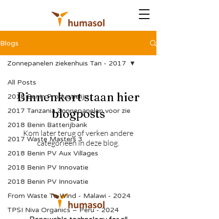
Blogs
Zonnepanelen ziekenhuis Tan - 2017
All Posts
Binnenkort staan hier
2018 Benin Productielijn
2017 Tanzania Zonnepanelen voor zie
blogposts
2018 Benin Batterijbank
Kom later terug of verken andere
2017 Waste Masters 3
categorieën in deze blog.
2018 Benin PV Aux Villages
2018 Benin PV Innovatie
2018 Benin PV Innovatie
From Waste To Wind - Malawi - 2024
TPSI Niva Organics – Peru - 2024