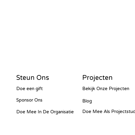
or G&W – Tanzania - 2024
2024
Islas de Paz Perú – Peru - 2024
4
SawallaH – Gambia - 2024
Steun Ons
Projecten
Doe een gift
Bekijk Onze Projecten
barara irrigation – Uganda - 2024
Sponsor Ons
Blog
Doe Mee Als Projectstu
Doe Mee In De Organisatie
isti - 2023
Cacana – OVO - 2023