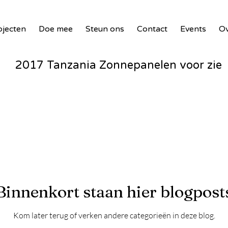
ojecten
Doe mee
Steun ons
Contact
Events
Ov
2017 Tanzania Zonnepanelen voor zie
Waste Masters 3
18 Benin PV Innovatie
Waste To Wind - Malawi - 2024
Binnenkort staan hier blogpost
Kom later terug of verken andere categorieën in deze blog.
Entente – Senegal - 2024