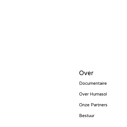
HUCE – Vietnam -2024
Hope f
Mbarara Purificatio – Uganda - 
Entente irrigation – Senegal - 202
Over
Documentaire
Ecoplastile – Uganda - 2024
M
Over Humasol
Onze Partners
FOS – Ghana - 2024
Lumen Chr
Bestuur