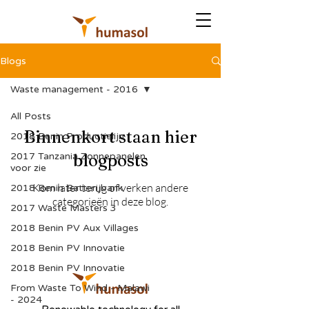
Blogs
Waste management - 2016
All Posts
Binnenkort staan hier
2018 Benin Productielijn
2017 Tanzania Zonnepanelen
blogposts
voor zie
Kom later terug of verken andere
2018 Benin Batterijbank
categorieën in deze blog.
2017 Waste Masters 3
2018 Benin PV Aux Villages
2018 Benin PV Innovatie
2018 Benin PV Innovatie
From Waste To Wind - Malawi
- 2024