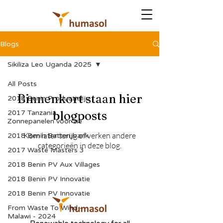
Blogs
Sikiliza Leo Uganda 2025
All Posts
Binnenkort staan hier
2018 Benin Productielijn
2017 Tanzania
blogposts
Zonnepanelen voor zie
Kom later terug of verken andere
2018 Benin Batterijbank
categorieën in deze blog.
2017 Waste Masters 3
2018 Benin PV Aux Villages
2018 Benin PV Innovatie
2018 Benin PV Innovatie
From Waste To Wind -
Malawi - 2024