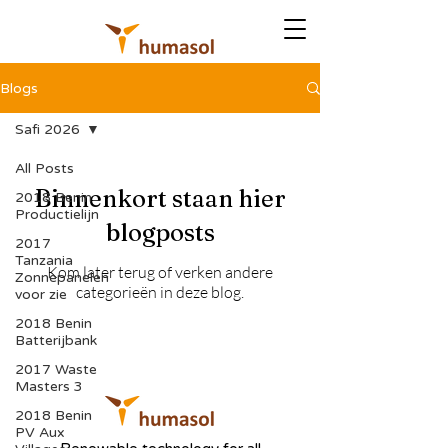
Blogs
Safi 2026
All Posts
Binnenkort staan hier
2018 Benin
Productielijn
blogposts
2017
Tanzania
Kom later terug of verken andere
Zonnepanelen
categorieën in deze blog.
voor zie
2018 Benin
Batterijbank
2017 Waste
Masters 3
2018 Benin
PV Aux