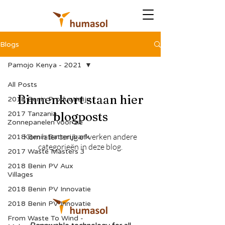
Blogs
Pamojo Kenya - 2021
All Posts
Binnenkort staan hier
2018 Benin Productielijn
2017 Tanzania
blogposts
Zonnepanelen voor zie
Kom later terug of verken andere
2018 Benin Batterijbank
categorieën in deze blog.
2017 Waste Masters 3
2018 Benin PV Aux
Villages
2018 Benin PV Innovatie
2018 Benin PV Innovatie
From Waste To Wind -