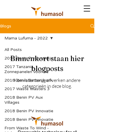
Blogs
Mama Lufuma - 2022
All Posts
Binnenkort staan hier
2018 Benin Productielijn
2017 Tanzania
blogposts
Zonnepanelen voor zie
Kom later terug of verken andere
2018 Benin Batterijbank
categorieën in deze blog.
2017 Waste Masters 3
2018 Benin PV Aux
Villages
2018 Benin PV Innovatie
2018 Benin PV Innovatie
From Waste To Wind -