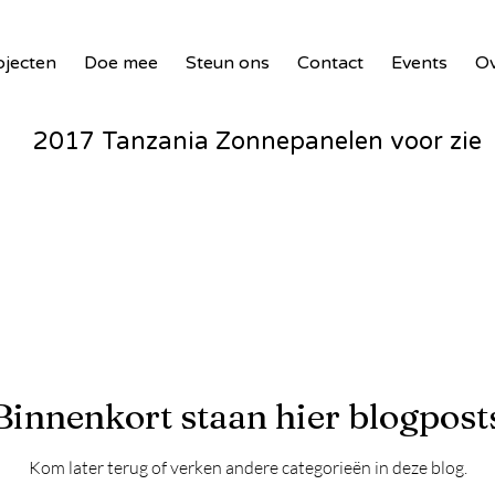
ojecten
Doe mee
Steun ons
Contact
Events
Ov
2017 Tanzania Zonnepanelen voor zie
Waste Masters 3
18 Benin PV Innovatie
Waste To Wind - Malawi - 2024
Binnenkort staan hier blogpost
Kom later terug of verken andere categorieën in deze blog.
Entente – Senegal - 2024