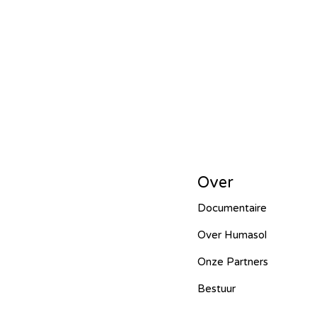
HUCE – Vietnam -2024
Hope f
Mbarara Purificatio – Uganda - 
Entente irrigation – Senegal - 202
Over
Documentaire
Ecoplastile – Uganda - 2024
M
Over Humasol
Onze Partners
FOS – Ghana - 2024
Lumen Chr
Bestuur