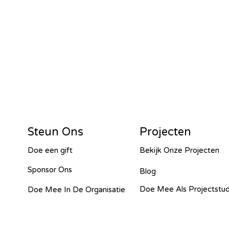
or G&W – Tanzania - 2024
2024
Islas de Paz Perú – Peru - 2024
4
SawallaH – Gambia - 2024
Steun Ons
Projecten
Doe een gift
Bekijk Onze Projecten
barara irrigation – Uganda - 2024
Sponsor Ons
Blog
Doe Mee Als Projectstu
Doe Mee In De Organisatie
isti - 2023
Cacana – OVO - 2023