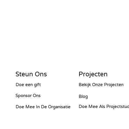
or G&W – Tanzania - 2024
2024
Islas de Paz Perú – Peru - 2024
4
SawallaH – Gambia - 2024
Steun Ons
Projecten
Doe een gift
Bekijk Onze Projecten
barara irrigation – Uganda - 2024
Sponsor Ons
Blog
Doe Mee Als Projectstu
Doe Mee In De Organisatie
isti - 2023
Cacana – OVO - 2023