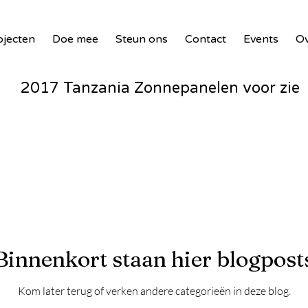
ojecten
Doe mee
Steun ons
Contact
Events
Ov
2017 Tanzania Zonnepanelen voor zie
Waste Masters 3
18 Benin PV Innovatie
Waste To Wind - Malawi - 2024
Binnenkort staan hier blogpost
Kom later terug of verken andere categorieën in deze blog.
Entente – Senegal - 2024