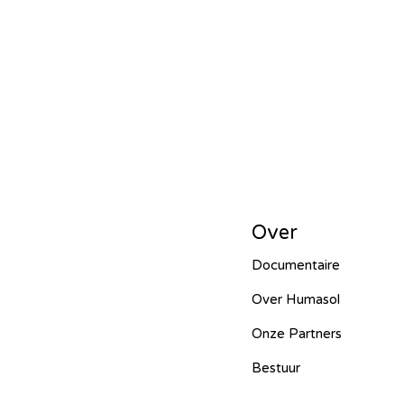
HUCE – Vietnam -2024
Hope f
Mbarara Purificatio – Uganda - 
Entente irrigation – Senegal - 202
Over
Documentaire
Ecoplastile – Uganda - 2024
M
Over Humasol
Onze Partners
FOS – Ghana - 2024
Lumen Chr
Bestuur