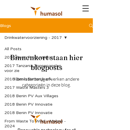
Blogs
Drinkwatervoorziening - 2017
All Posts
Binnenkort staan hier
2018 Benin Productielijn
2017 Tanzania Zonnepanelen
blogposts
voor zie
Kom later terug of verken andere
2018 Benin Batterijbank
categorieën in deze blog.
2017 Waste Masters 3
2018 Benin PV Aux Villages
2018 Benin PV Innovatie
2018 Benin PV Innovatie
From Waste To Wind - Malawi -
2024