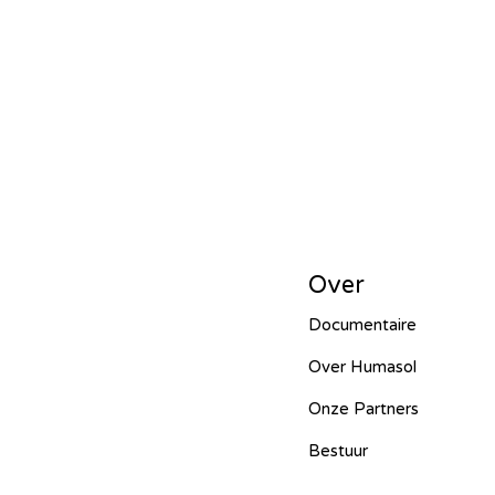
HUCE – Vietnam -2024
Hope f
Mbarara Purificatio – Uganda - 
Entente irrigation – Senegal - 202
Over
Documentaire
Ecoplastile – Uganda - 2024
M
Over Humasol
Onze Partners
FOS – Ghana - 2024
Lumen Chr
Bestuur