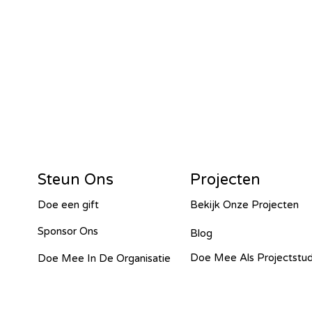
or G&W – Tanzania - 2024
2024
Islas de Paz Perú – Peru - 2024
4
SawallaH – Gambia - 2024
Steun Ons
Projecten
Doe een gift
Bekijk Onze Projecten
barara irrigation – Uganda - 2024
Sponsor Ons
Blog
Doe Mee Als Projectstu
Doe Mee In De Organisatie
isti - 2023
Cacana – OVO - 2023