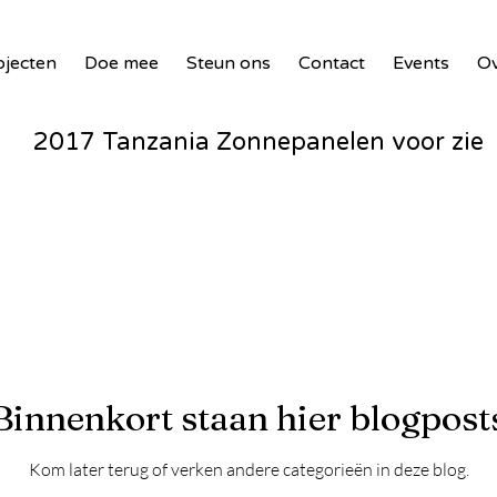
ojecten
Doe mee
Steun ons
Contact
Events
Ov
2017 Tanzania Zonnepanelen voor zie
Waste Masters 3
18 Benin PV Innovatie
Waste To Wind - Malawi - 2024
Binnenkort staan hier blogpost
Kom later terug of verken andere categorieën in deze blog.
Entente – Senegal - 2024