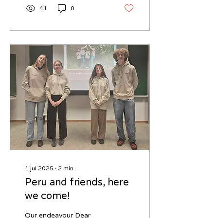
41
0
1 jul 2025
∙
2
min.
Peru and friends, here
we come!
Our endeavour Dear