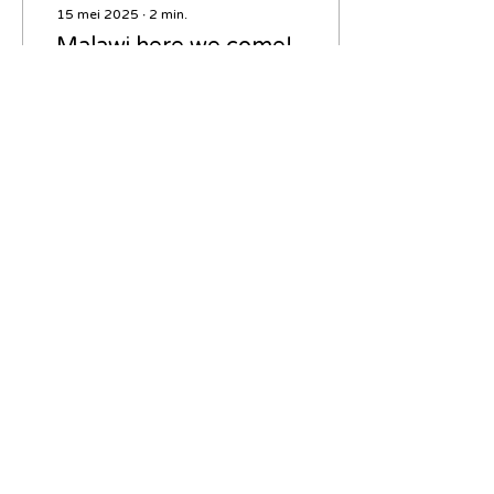
15 mei 2025
∙
2
min.
Malawi here we come!
Hey familie en vrienden,
partners, supporters en
toevallige lezers van onze
blog, na maanden
voorbereiden is het bijna
zover… MALAWI...
41
0
Meer laden
Renewable technology for all