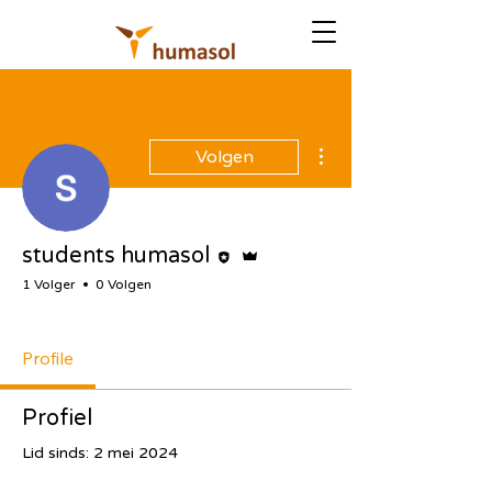
Meer acties
Volgen
Editor
Beheerder
students humasol
1 Volger
0 Volgen
Project Student
+
4
Profile
Profiel
Lid sinds: 2 mei 2024