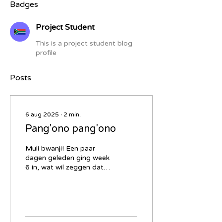
Badges
Project Student
This is a project student blog
profile
Posts
6 aug 2025
∙
2
min.
Pang'ono pang'ono
Muli bwanji! Een paar
dagen geleden ging week
6 in, wat wil zeggen dat
we over de helft zijn. Tijd
voor een update. Tot nu
was er niet...