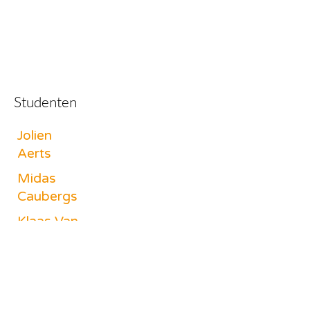
Studenten
Jolien
Aerts
Midas
Caubergs
Klaas Van
der
Linden