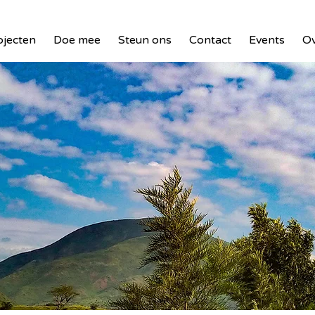
ojecten
Doe mee
Steun ons
Contact
Events
Ov