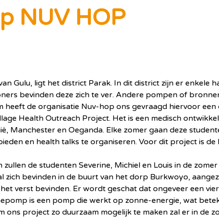
p NUV HOP
n Gulu, ligt het district Parak. In dit district zijn er enke
oners bevinden deze zich te ver. Andere pompen of bronnen
om heeft de organisatie Nuv-hop ons gevraagd hiervoor een
age Health Outreach Project. Het is een medisch ontwikkeli
ië, Manchester en Oeganda. Elke zomer gaan deze studenten
eden en health talks te organiseren. Voor dit project is de
m zullen de studenten Severine, Michiel en Louis in de zo
l zich bevinden in de buurt van het dorp Burkwoyo, aangezi
et verst bevinden. Er wordt geschat dat ongeveer een vier
nepomp is een pomp die werkt op zonne-energie, wat bete
Om ons project zo duurzaam mogelijk te maken zal er in de z