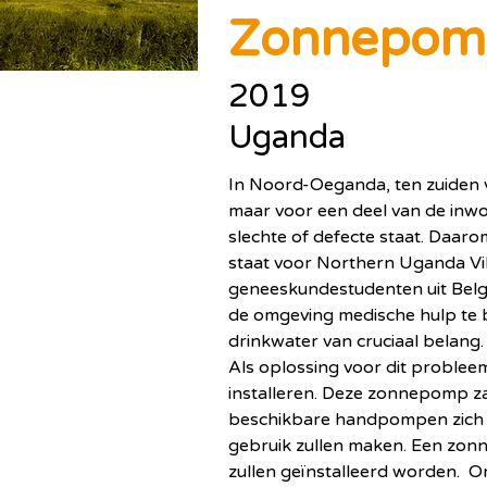
Zonnepom
2019
Uganda
In Noord-Oeganda, ten zuiden va
maar voor een deel van de inw
slechte of defecte staat. Daar
staat voor Northern Uganda Vill
geneeskundestudenten uit Belg
de omgeving medische hulp te bi
drinkwater van cruciaal belang.
Als oplossing voor dit problee
installeren. Deze zonnepomp za
beschikbare handpompen zich h
gebruik zullen maken. Een zon
zullen geïnstalleerd worden.  