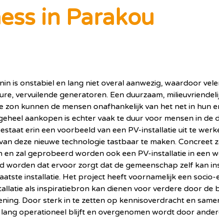
ess in Parakou
Benin is onstabiel en lang niet overal aanwezig, waardoor vele
e, vervuilende generatoren. Een duurzaam, milieuvriendelijk
 de zon kunnen de mensen onafhankelijk van het net in hun 
én geheel aankopen is echter vaak te duur voor mensen in de 
estaat erin een voorbeeld van een PV-installatie uit te wer
van deze nieuwe technologie tastbaar te maken. Concreet z
 en zal geprobeerd worden ook een PV-installatie in een wer
eld worden dat ervoor zorgt dat de gemeenschap zelf kan in
ste installatie. Het project heeft voornamelijk een socio-
allatie als inspiratiebron kan dienen voor verdere door de b
ning. Door sterk in te zetten op kennisoverdracht en same
e lang operationeel blijft en overgenomen wordt door ande