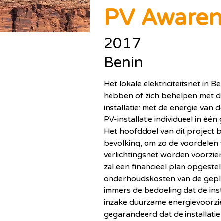
PV Awaren
2017
Benin
Het lokale elektriciteitsnet in 
hebben of zich behelpen met dur
installatie: met de energie van
PV-installatie individueel in é
Het hoofddoel van dit project b
bevolking, om zo de voordelen 
verlichtingsnet worden voorzien
zal een financieel plan opgest
onderhoudskosten van de geplaat
immers de bedoeling dat de inst
inzake duurzame energievoorzie
gegarandeerd dat de installati